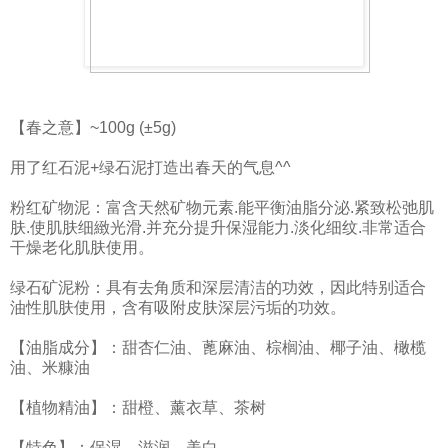
【春之意】~100g (±5g)
用了红石泥+绿石泥打造出春天的气息^^
粉红矿物泥：富含天然矿物元素.能平衡油脂分泌.紧致松弛肌
肤.使肌肤细緻光滑.并充分提升保湿能力.淡化细纹.非常适合
干燥老化肌肤使用。
绿石矿泥粉：具有去角质和深层清洁的功效，因此特别适合
油性肌肤使用，含有吸附皮肤深层污垢的功效。
【油脂成分】：甜杏仁油、蓖麻油、棕榈油、椰子油、橄榄
油、米糠油
【植物精油】：甜橙、薰衣草、茶树
【特色】：保湿、滋润、美白