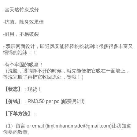
-含天然竹炭成分
-抗菌、除臭效果佳
-耐用，不易破裂
- 双层网面设计，即通风又能轻轻松松就刷出很多很多丰富又
细绵的泡沫！！
-有个牢固的吸盘！
（洗脸，眼睛睁不开的时候，就先随便把它吸在一面墙上，
等洗完脸了再把它收回原处，赞​哦！）
【状态】
：现货！
【价钱】
：RM3.50 per pc (邮费另计!)
【下单方法】
：
（1）留言 or email (timtimhandmade@gmail.com)让我知道
你要的数量。