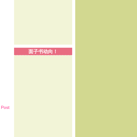
面子书动向！
 Post