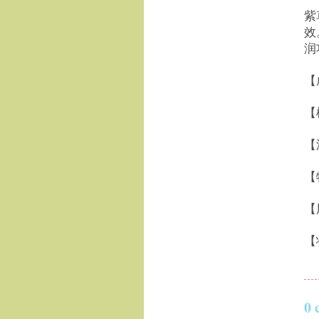
紫
效
润
【
【
【
【
【
【
0 