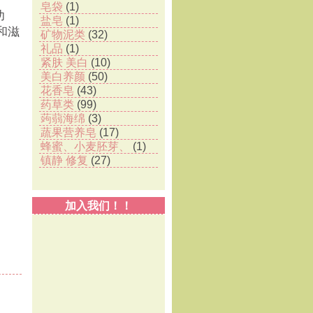
皂袋
(1)
功
盐皂
(1)
和滋
矿物泥类
(32)
礼品
(1)
紧肤 美白
(10)
美白养颜
(50)
花香皂
(43)
药草类
(99)
蒟蒻海绵
(3)
蔬果营养皂
(17)
蜂蜜、小麦胚芽、
(1)
镇静 修复
(27)
加入我们！！