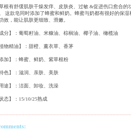
草根有舒缓肌肤干燥发痒、皮肤炎、过敏 &促进伤口愈合的
。 这款皂同时添加了蜂蜜和鲜奶。蜂蜜与奶都有很好的保湿
功效，能让肌肤更细致、滑嫩。
成分】：葡萄籽油、米糠油、棕榈油、椰子油、橄榄油
植物精油】：甜橙、薰衣草、香茅
添加】：蜂蜜、鲜奶、紫草根粉
特色】：滋润、亲肤、美肤
用途】：洁面、卸妆、洗澡
状态】：15/10/25熟成
comments: