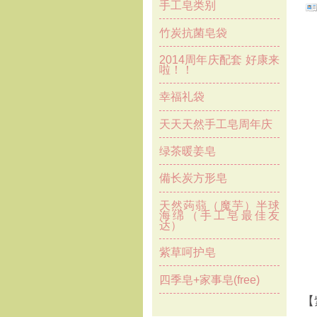
手工皂类别
竹炭抗菌皂袋
2014周年庆配套 好康来
啦！！
幸福礼袋
天天天然手工皂周年庆
绿茶暖姜皂
備长炭方形皂
天然蒟蒻（魔芋）半球
海绵（手工皂最佳友
达）
紫草呵护皂
四季皂+家事皂(free)
【