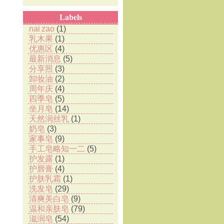
Labels
nai zao
(1)
乳木果
(1)
优惠区
(4)
最新消息
(5)
分享照
(3)
卸妆油
(2)
周年庆
(4)
四季皂
(5)
坐月皂
(14)
天然润丝乳
(1)
奶皂
(3)
家事皂
(9)
手工皂略知一二
(5)
护发露
(1)
护唇膏
(4)
护肤乳霜
(1)
洗发皂
(29)
清爽美白皂
(9)
温和亲肤皂
(79)
滋润皂
(54)