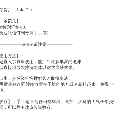
存货】：Sold Out
订单记录】
am特别订制x10
欢迎私信订制专属手工皂）
—————📣📣📣请注意——————
使用方法】：
皂置入纱袋里使用，能产生许多丰富的泡沫
以直接用纱袋擦洗身体以达致磨砂效果。
点水，然后轻轻搓揉纱袋以取得皂液。
用后最好连同纱袋放置在干燥的地方或者悬挂起来，免得全
掉。
收存】：手工皂不含任何防腐剂，再加上大马的天气长年炎
湿，所以并不建议长期收存。