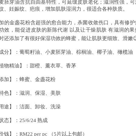
麦胚芽油含抗自由基特性，可延缓皮肤老化；滋润性强，可
纹、妊娠纹、疤痕，增加肌肤湿润力，很适合各种肤质。
加的金盏花粉含超强的愈合能力，杀菌收敛伤口，具有修护
功效，能促进皮肤的新陈代谢 以及让干燥肌肤 有滋润的果效
时还添加了有很好保湿功效的蜂蜜，能让肌肤更细致、滑嫩
成分】：葡萄籽油、小麦胚芽油、棕榈油、椰子油、橄榄油
植物精油】：甜橙、薰衣草、香茅
添加】：蜂蜜、金盏花粉
特色】：滋润、保湿、美肤
用途】：洁面、卸妆、洗澡
状态】：25/6/24 熟成
价钱】：RM22 per pc （5片以上包邮）