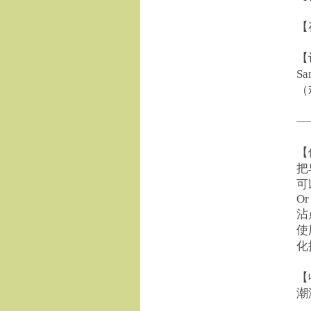
【
【
S
（
—
【
把
可
Or
沾
使
化
【
潮