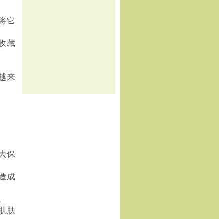
将它
收藏
越来
去保
造成
。
肌肤