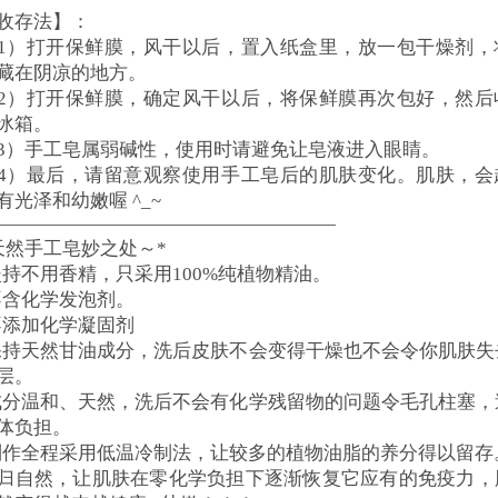
收存法】：
1）打开保鲜膜，风干以后，置入纸盒里，放一包干燥剂，
藏在阴凉的地方。
2）打开保鲜膜，确定风干以后，将保鲜膜再次包好，然后
冰箱。
3）手工皂属弱碱性，使用时请避免让皂液进入眼睛。
4）最后，请留意观察使用手工皂后的肌肤变化。肌肤，会
有光泽和幼嫩喔 ^_~
——————————————————
天然手工皂妙之处～*
坚持不用香精，只采用100%纯植物精油。
不含化学发泡剂。
不添加化学凝固剂
保持天然甘油成分，洗后皮肤不会变得干燥也不会令你肌肤失
层。
成分温和、天然，洗后不会有化学残留物的问题令毛孔柱塞，
体负担。
制作全程采用低温冷制法，让较多的植物油脂的养分得以留存
归自然，让肌肤在零化学负担下逐渐恢复它应有的免疫力，