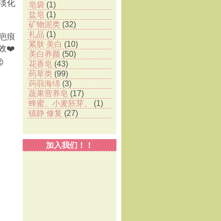
淡化
皂袋
(1)
盐皂
(1)
矿物泥类
(32)
礼品
(1)
疤痕
紧肤 美白
(10)
❤️
美白养颜
(50)

花香皂
(43)
药草类
(99)
蒟蒻海绵
(3)
蔬果营养皂
(17)
蜂蜜、小麦胚芽、
(1)
镇静 修复
(27)
加入我们！！