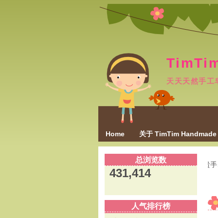
TimTi
天天天然手工
Home
关于 TimTim Handmade
总浏览数
肌肤敏感、富贵手、湿疹
431,414
人气排行榜