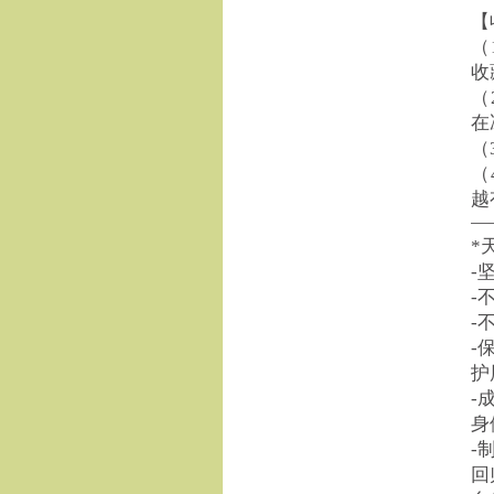
【
（
收
（
在
（
（
越
—
*
-
-
-
-
护
-
身
-
回