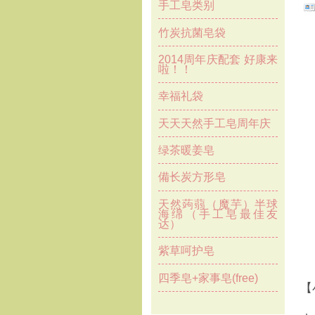
手工皂类别
竹炭抗菌皂袋
2014周年庆配套 好康来
啦！！
幸福礼袋
天天天然手工皂周年庆
绿茶暖姜皂
備长炭方形皂
天然蒟蒻（魔芋）半球
海绵（手工皂最佳友
达）
紫草呵护皂
四季皂+家事皂(free)
【