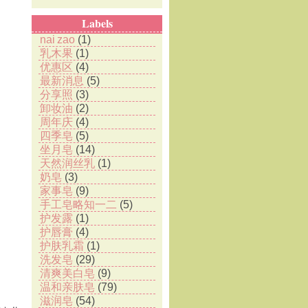
Labels
nai zao
(1)
乳木果
(1)
优惠区
(4)
最新消息
(5)
分享照
(3)
卸妆油
(2)
周年庆
(4)
四季皂
(5)
坐月皂
(14)
天然润丝乳
(1)
奶皂
(3)
家事皂
(9)
手工皂略知一二
(5)
护发露
(1)
护唇膏
(4)
护肤乳霜
(1)
洗发皂
(29)
清爽美白皂
(9)
温和亲肤皂
(79)
滋润皂
(54)