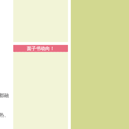
面子书动向！
都融
热、