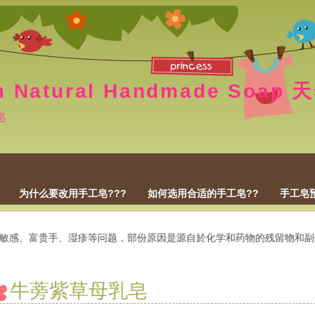
m Natural Handmade Soa
皂
为什么要改用手工皂???
如何选用合适的手工皂??
手工皂
、富贵手、湿疹等问题，部份原因是源自於化学和药物的残留物和副作用
牛蒡紫草母乳皂