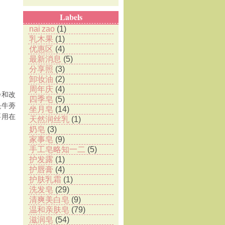
Labels
nai zao
(1)
乳木果
(1)
优惠区
(4)
最新消息
(5)
分享照
(3)
卸妆油
(2)
周年庆
(4)
净和改
四季皂
(5)
是牛蒡
坐月皂
(14)
要用在
天然润丝乳
(1)
奶皂
(3)
家事皂
(9)
手工皂略知一二
(5)
护发露
(1)
护唇膏
(4)
护肤乳霜
(1)
洗发皂
(29)
清爽美白皂
(9)
温和亲肤皂
(79)
滋润皂
(54)