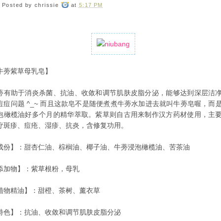
Posted by
chrissie
at
5:17 PM
牛蒡紫草母乳皂】
蒡有助于消炎杀菌、抗油、收敛和调节肌肤皮脂分泌，能够达到深层洁
痘痘问题 ^_~ 而且这款皂不是随便煮煮牛蒡水加进去就叫牛蒡皂喔，而
泡橄榄油好多个月的精华萃取。紫草则自古用来制作汉方药材使用，主
疗斑疹、痘疮、湿疹、抗炎，含修复功用。
成份】：甜杏仁油、棕榈油、椰子油、牛蒡浸泡橄榄油、苦茶油
添加物】：紫草根粉，母乳
植物精油】：甜橙、茶树、薰衣草
特色】：抗油、收敛和调节肌肤皮脂分泌