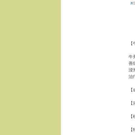
【
牛
善
浸
治
【
【
【
【