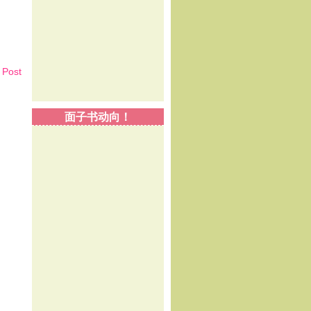
 Post
面子书动向！