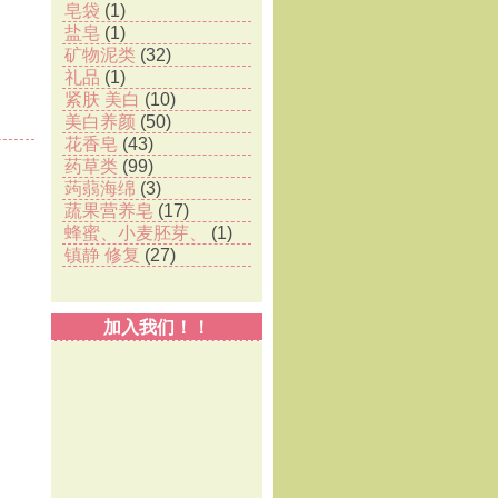
皂袋
(1)
盐皂
(1)
矿物泥类
(32)
礼品
(1)
紧肤 美白
(10)
美白养颜
(50)
花香皂
(43)
药草类
(99)
蒟蒻海绵
(3)
蔬果营养皂
(17)
蜂蜜、小麦胚芽、
(1)
镇静 修复
(27)
加入我们！！