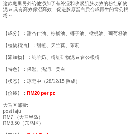
这款皂里另外给他添加了有补湿和收紧肌肤功效的粉红矿物
泥 & 具有高效保湿高效、促进胶原蛋白质合成再生的雷公根
粉～
【成分】：甜杏仁油、棕榈油、椰子油、橄榄油、葡萄籽油
【植物精油】：甜橙、天竺葵、茉莉
【添加物】：纯羊奶、粉红矿物泥 & 雷公根粉
【特色】：保湿、滋润、美白
【状态】：凉皂中（28/12/15 熟成）
【价钱】：
RM20 per pc
大马区邮费:
post laju
RM7 （大马半岛）
RM8.50（东马区）