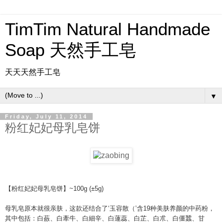
TimTim Natural Handmade
Soap 天然手工皂
天天天然手工皂
▼
Friday, July 11, 2014
粉红妃妃母乳皂饼
【粉红妃妃母乳皂饼】~100g (±5g)
母乳皂原本就很亲肤，这款还结合了‘玉容散（’含19种
美肤养颜的中药粉，
其中包括：白蘞、白牽牛、白細辛、白
蓮蕊、白芷、白朮、白僵蠶、甘