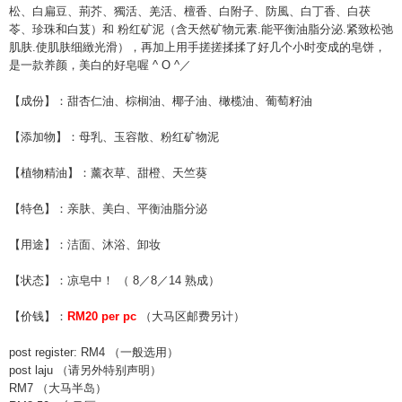
松、白扁豆、荊芥、獨活、
羌活、檀香、白附子、防風、白丁香、白茯
苓、珍珠和白芨
）和 粉红矿泥（含天然矿物元素.能平衡油脂分泌.紧致松弛
肌
肤.使肌肤细緻光滑），再加上用手搓搓揉揉了好几个小时
变成的皂饼，
是一款养颜，美白的好皂喔 ^ O ^／
【成份】：甜杏仁油、棕榈油、椰子油、橄榄油、葡萄籽油
【添加物】：母乳、玉容散、粉红矿物泥
【植物精油】：薰衣草、甜橙、天竺葵
【特色】：亲肤、美白、平衡油脂分泌
【用途】：洁面、沐浴、卸妆
【状态】：凉皂中！ （ 8／8／14 熟成）
【价钱】：
RM20 per pc
（大马区邮费另计）
post register: RM4 （一般选用）
post laju （请另外特别声明）
RM7 （大马半岛）