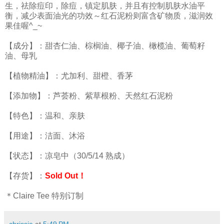
生，祛除痘印，除痘，镇定肌肤，并且有控制肌肤水油平
衡，减少表面油光的功效～红石泥粉则富含矿物质，滋润效
果佳喔^_~
【成分】：甜杏仁油、棕榈油、椰子油、橄榄油、葡萄籽
油、母乳
【植物精油】：尤加利、甜橙、香茅
【添加物】：芦荟粉、紫草根粉、天然红石泥粉
【特色】：温和、亲肤
【用途】：洁面、沐浴
【状态】：凉皂中（30/5/14 熟成）
【存货】：
Sold Out！
＊Claire Tee 特别订制
chrissie
at
5:49 PM