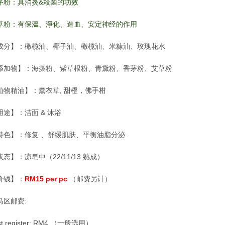
茅粉：具消炎&殺菌的功效
草粉：有保溫、淨化、造血、安定神经的作用
成分】：橄榄油、椰子油、橄榄油、米糠油、玫瑰花水
添加物】：海藻粉、紫草根粉、青黛粉、香茅粉、艾草粉
植物精油】：薰衣草, 甜橙，佛手柑
用途】：洁面 & 沐浴
特色】：修复 、舒缓肌肤、平衡油脂分泌
状态】：凉皂中（22/11/13 熟成）
价钱】：
RM15 per pc
（邮费另计）
马区邮费:
st register: RM4 （一般选用）