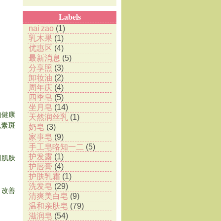
Labels
nai zao
(1)
乳木果
(1)
优惠区
(4)
最新消息
(5)
分享照
(3)
卸妆油
(2)
周年庆
(4)
四季皂
(5)
坐月皂
(14)
的健康
天然润丝乳
(1)
色素斑
奶皂
(3)
家事皂
(9)
手工皂略知一二
(5)
护发露
(1)
制肌肤
护唇膏
(4)
护肤乳霜
(1)
洗发皂
(29)
，改善
清爽美白皂
(9)
温和亲肤皂
(79)
滋润皂
(54)