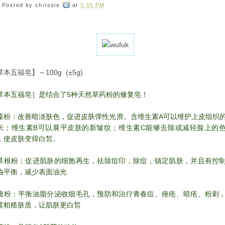
Posted by
chrissie
at
5:55 PM
本五福皂】～100g (±5g)
草本五福皂］是结合了5种天然草药粉的修复皂！
藻粉：改善暗淡肤色，促进皮肤弹性光滑。含维生素A可以维护上皮组织
长；维生素B可以展平皮肤的新皱纹；维生素C能够去除或减轻脸上的
，使皮肤变得白皙。
草根粉：促进肌肤的细胞再生，祛除痘印，除痘，镇定肌肤，并且有控
油平衡，减少表面油光
黛粉：平衡油脂分泌收细毛孔，预防和治疗青春痘、痤疮、暗疮、粉刺
黄粗糙肤质，让肌肤更白皙