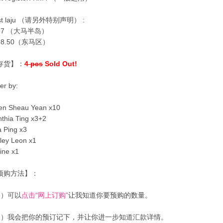
st laju （请另外特别声明） :
M7 （大马半岛）
M8.50（东马区）
存货】：
4 pcs
Sold Out!
er by:
en Sheau Yean x10
thia Ting x3+2
 Ping x3
ley Leon x1
ine x1
预购方法】：
1）可以
点击“网上订购”
让我知道你要预购的数量。
2）我会把你的预订记下，并让你进一步知道汇款详情。