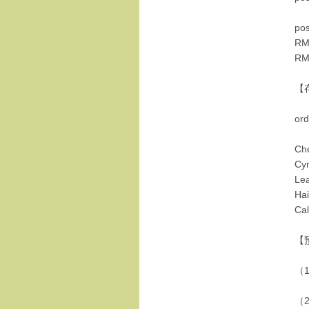
po
R
R
【
ord
Ch
Cyn
Lea
Hai
Cal
【
（
（