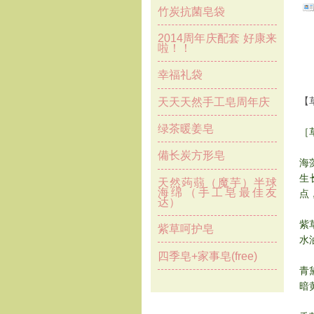
竹炭抗菌皂袋
2014周年庆配套 好康来
啦！！
幸福礼袋
【草
天天天然手工皂周年庆
绿茶暖姜皂
［
備长炭方形皂
海
生
天然蒟蒻（魔芋）半球
海绵（手工皂最佳友
点
达）
紫
紫草呵护皂
水
四季皂+家事皂(free)
青
暗