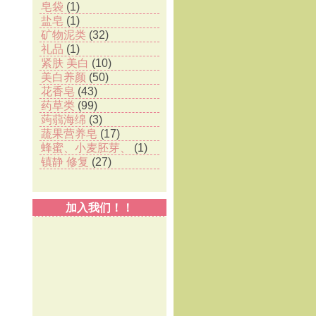
皂袋
(1)
盐皂
(1)
矿物泥类
(32)
礼品
(1)
紧肤 美白
(10)
美白养颜
(50)
花香皂
(43)
药草类
(99)
蒟蒻海绵
(3)
蔬果营养皂
(17)
蜂蜜、小麦胚芽、
(1)
镇静 修复
(27)
加入我们！！