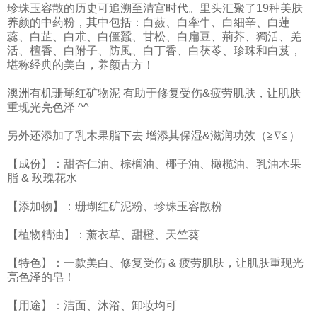
珍珠玉容散的历史可追溯至清宫时代。里头汇聚了19种美肤
养颜的中药粉，其中包括：白蘞、白牽牛、白細辛、白蓮
蕊、白芷、白朮、白僵蠶、甘松、白扁豆、荊芥、獨活、羌
活、檀香、白附子、防風、白丁香、白茯苓、珍珠和白芨，
堪称经典的美白，养颜古方！
澳洲有机珊瑚红矿物泥 有助于修复受伤&疲劳肌肤，让肌肤
重现光亮色泽 ^^
另外还添加了乳木果脂下去 增添其保湿&滋润功效（≧∇≦）
【成份】：甜杏仁油、棕榈油、椰子油、橄榄油、乳油木果
脂 & 玫瑰花水
【添加物】：珊瑚红矿泥粉、珍珠玉容散粉
【植物精油】：薰衣草、甜橙、天竺葵
【特色】：一款美白、修复受伤 & 疲劳肌肤，让肌肤重现光
亮色泽的皂！
【用途】：洁面、沐浴、卸妆均可