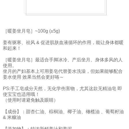
［暖姜坐月皂］~100g (±5g)
姜有驱寒、祛风 & 促进肌肤血液循环的作用，能让身体都暖
和起来！
［暖姜坐月皂］最适合手脚冰冷、产后坐月、身体多风的人
使用。
坐月的产妇基本上可用姜皂代替姜水洗澡，但如果能够配合
姜水使用 效果当然会更好咯～
PS:手工皂成分天然，无化学伤害物，尤其这款无精油皂 即
使宝宝也适用哦！
（使用时请避免触及眼睛）
【成份】：甜杏仁油、棕榈油、椰子油、橄榄油 、葡萄籽油
& 米糠油
【添加物】：特浓新鲜姜汁和姜泥