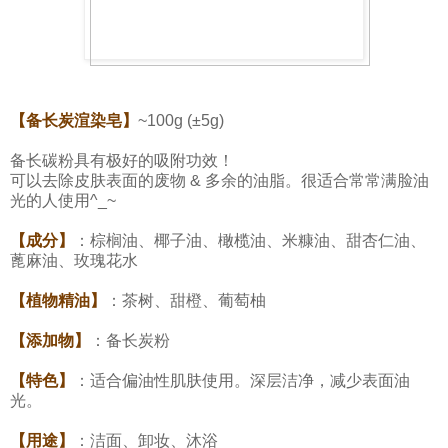
【备长炭渲染皂】
~100g (±5g)
备长碳粉具有极好的吸附功效！
可以去除皮肤表面的废物 & 多余的油脂。很适合常常满脸油
光的人使用^_~
【成分】
：棕榈油、椰子油、橄榄油、米糠油、甜杏仁油、
蓖麻油、玫瑰花水
【植物精油】
：茶树、甜橙、葡萄柚
【添加物】
：备长炭粉
【特色】
：适合偏油性肌肤使用。深层洁净，减少表面油
光。
【用途】
：洁面、卸妆、沐浴