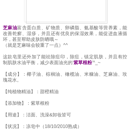
芝麻油
富含蛋白质、矿物质、卵磷脂、氨基酸等营养素，能
改善乾癬、湿疹，并且还有优良的保湿效果，能促进血液循
环，甚至帮助皮肤防晒哦～
（就是芝麻味会较重了一点）^^
这款皂里还外加了能祛除痘印，除痘，镇定肌肤，并且有控
制肌肤水油平衡，减少表面油光的'
紫草根粉
'^_~
【成分】：椰子油、棕榈油、橄榄油、米糠油、芝麻油、玫
瑰花水。
【纯植物精油】：甜橙精油
【添加物】：紫草根粉
【用途】：洁面、洗澡&卸妆皆可
【状况】：凉皂中（18/10/2010熟成）