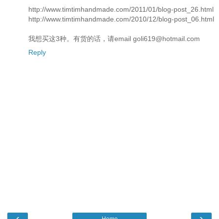
http://www.timtimhandmade.com/2011/01/blog-post_26.html
http://www.timtimhandmade.com/2010/12/blog-post_06.html
我想买这3种。有货的话，请email goli619@hotmail.com
Reply
‹
›
Home