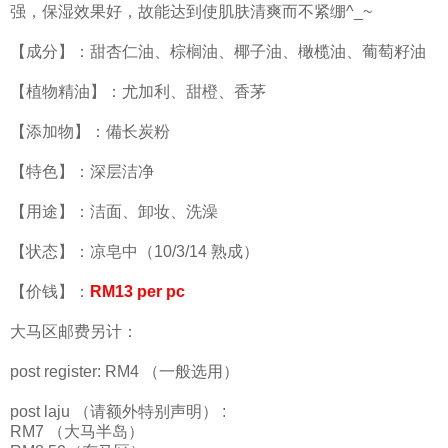
强，保湿效果好，故能达到使肌肤清爽而不紧绷^_~
【成分】：甜杏仁油、棕榈油、椰子油、橄榄油、葡萄籽油
【植物精油】：尤加利、甜橙、香茅
【添加物】：備长炭粉
【特色】：深层洁净
【用途】：洁面、卸妆、洗澡
【状态】：凉皂中（10/3/14 熟成）
【价钱】：
RM13 per pc
大马区邮费另计：
post register: RM4 （一般选用）
post laju （请额外特别声明） :
RM7 （大马半岛）