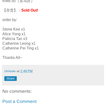
RM8.50（东马区）
【存货】：
Sold Out!
order by:
Stone Kee x1
Alice Yong x1
Patricia Tan x3
Catherine Leong x1
Catherine Pei Ting x1
Thanks All~
chrissie
at
2:48 PM
Share
No comments:
Post a Comment