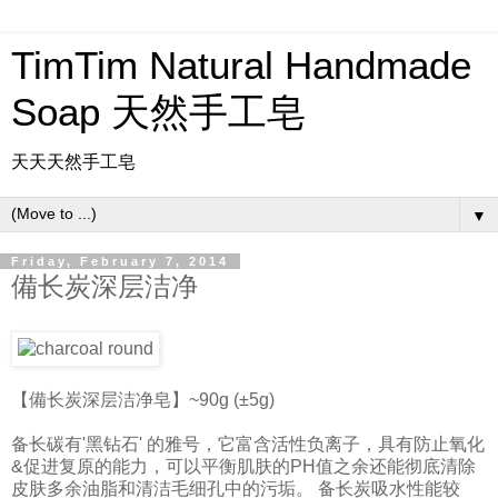
TimTim Natural Handmade
Soap 天然手工皂
天天天然手工皂
▼
Friday, February 7, 2014
備长炭深层洁净
【備长炭深层洁净皂】~90g (±5g)
备长碳有'黑钻石' 的雅号，它富含活性负离子，具有防止氧化
&促进复原的能力，可以平衡肌肤的PH值之余还能彻底清除
皮肤多余油脂和清洁毛细孔中的污垢。 备长炭吸水性能较